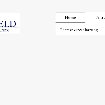
Home
Aktu
Terminvereinbarung
oderne Notariats-und Rechtsanwaltskanzlei mit 
 Andreas Held berät und betreut Sie umfassend
 wir auch mit Ihrem Steuerberater, Makler sowi