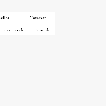
elles
Notariat
Steuerrecht
Kontakt
dem Sitz in Rellingen bei
 in steuerrechtlichen und
e
mit Juristen vertrauensvoll