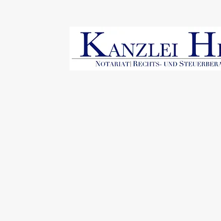
Die Kanzlei Held ist eine m
Hamburg.
Der Notar und Rechtsanwalt
notariellen Fragen.
Selbstverständlich arbeiten