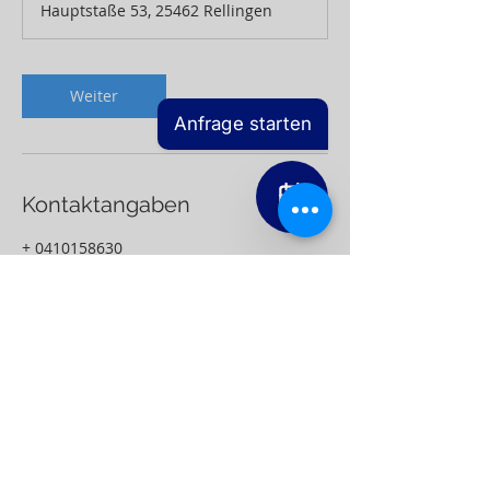
0
Hauptstaße 53, 25462 Rellingen
M
i
n
.
Weiter
Anfrage starten
Kontaktangaben
+ 0410158630
andreas.held@notar-held.com
Hauptstraße 53, Rellingen, Deutschland