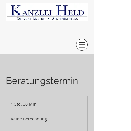
Beratungstermin
1 Std. 30 Min.
1
S
Keine
t
Berechnung
Keine Berechnung
d
3